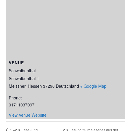
VENUE
Schwalbenthal
Schwalbenthal 1
Meissner
,
Hessen
37290
Deutschland
+ Google Map
Phone:
01711037097
View Venue Website
2.8. Lesung “Aufgelesenes aus der
1.+2.8. Lese- und