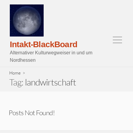
Skip
to
content
Menu
Intakt-BlackBoard
Alternativer Kulturwegweiser in und um
Nordhessen
Home
>
Tag:
landwirtschaft
Posts Not Found!