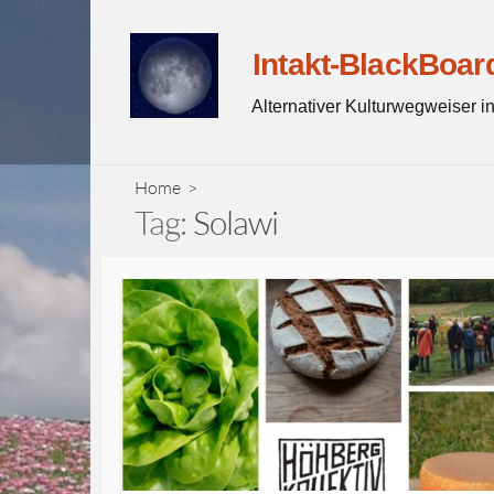
Skip
to
Intakt-BlackBoar
content
Alternativer Kulturwegweiser 
Home
>
Tag:
Solawi