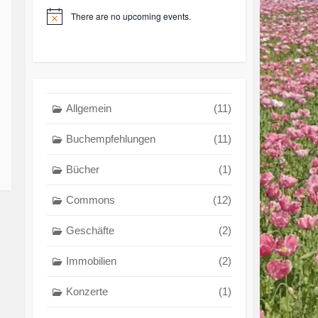
There are no upcoming events.
Allgemein
(11)
Buchempfehlungen
(11)
Bücher
(1)
Commons
(12)
Geschäfte
(2)
Immobilien
(2)
Konzerte
(1)