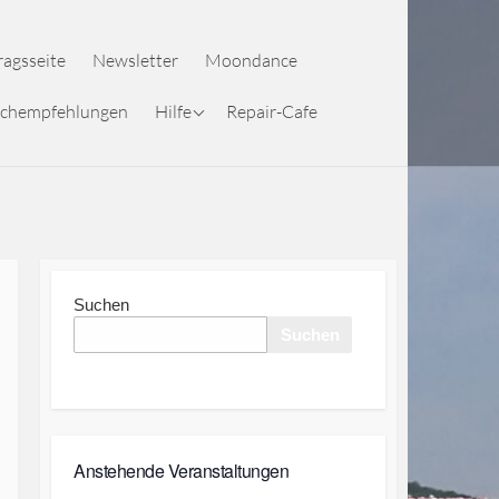
ragsseite
Newsletter
Moondance
Hilfe Mobilegeräte
chempfehlungen
Hilfe
Repair-Cafe
Ansicht
Hilfe Kalender
Mobilgeräte Ansicht
Hilfe PC Ansicht
Hilfe Kalender PC
Ansicht
Suchen
Suchen
Anstehende Veranstaltungen