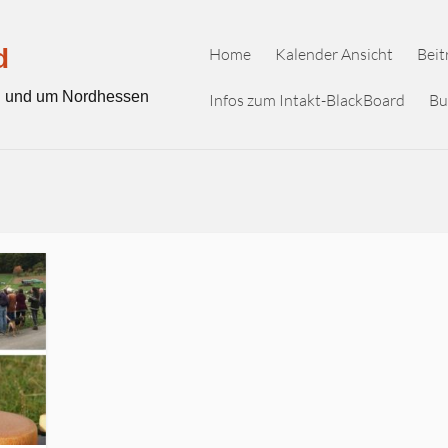
d
Home
Kalender Ansicht
Beit
in und um Nordhessen
Infos zum Intakt-BlackBoard
Bu