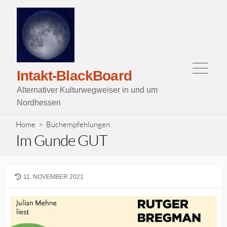
Skip
to
content
Menu
Intakt-BlackBoard
Alternativer Kulturwegweiser in und um
Nordhessen
Home
>
Buchempfehlungen
Im Gunde GUT
LAST
11. NOVEMBER 2021
MODIFIED
DATE