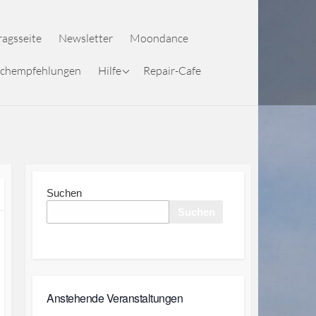
ragsseite
Newsletter
Moondance
Hilfe Mobilegeräte
chempfehlungen
Hilfe
Repair-Cafe
Ansicht
Hilfe Kalender
Mobilgeräte Ansicht
Hilfe PC Ansicht
Hilfe Kalender PC
Ansicht
Suchen
Suchen
Anstehende Veranstaltungen