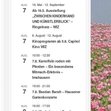
16. Mai
-
12. September
AUG.
7
Ab 16.5. Ausstellung
„ZWISCHEN KINDERHAND
UND KÜNSTLERBLICK“ –
Ringelnatz – WIZ
6. August
-
12. August
AUG.
7
Kinoprogramm ab 5.8. Capitol
Kino WIZ
10:00
-
12:30
AUG.
7
7.8. Kartoffeln roden mit
Pferden – Ein besonderes
Mitmach-Erlebnis –
Imshausen
19:00
-
21:00
AUG.
7
7.8. Bastian Bandt – Hausener
Gartenkonzerte
16:00
-
17:00
AUG.
8