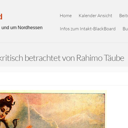
d
Home
Kalender Ansicht
Beit
in und um Nordhessen
Infos zum Intakt-BlackBoard
Bu
kritisch betrachtet von Rahimo Täube