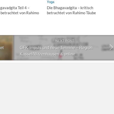
Yoga
gavadgita Teil 4 –
Die Bhagavadgita – kritisch
h betrachtet von Rahimo
betrachtet von Rahimo Täube
NEXT POST
tet
GFK-Impuls und neue Termine – Region
Kassel/Witzenhausen & online