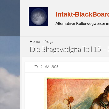
Skip
to
Intakt-BlackBoar
content
Alternativer Kulturwegweiser 
Home
>
Yoga
Die Bhagavadgita Teil 15 – 
LAST
12. MAI 2025
MODIFIED
DATE