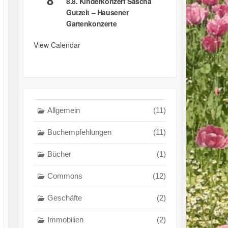
8.8. Kinderkonzert Sascha
Gutzeit – Hausener
Gartenkonzerte
View Calendar
Allgemein
(11)
Buchempfehlungen
(11)
Bücher
(1)
Commons
(12)
Geschäfte
(2)
Immobilien
(2)