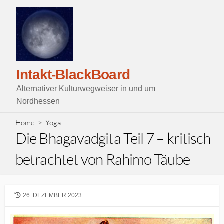
Skip
to
content
Menu
Intakt-BlackBoard
Alternativer Kulturwegweiser in und um
Nordhessen
Home
>
Yoga
Die Bhagavadgita Teil 7 – kritisch
betrachtet von Rahimo Täube
LAST
26. DEZEMBER 2023
MODIFIED
DATE