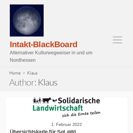
Skip
to
content
Menu
Intakt-BlackBoard
Alternativer Kulturwegweiser in und um
Nordhessen
Home
> Klaus
Author:
Klaus
1. Februar 2022
Übersichtskarte für SoLaWi