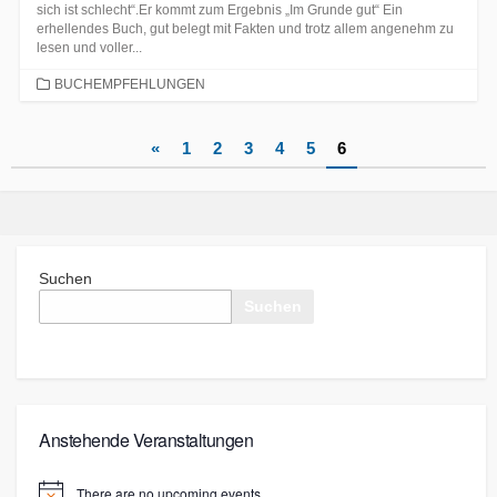
sich ist schlecht“.Er kommt zum Ergebnis „Im Grunde gut“ Ein
erhellendes Buch, gut belegt mit Fakten und trotz allem angenehm zu
lesen und voller...
CATEGORIES
BUCHEMPFEHLUNGEN
Seitennummerierung
«
1
2
3
4
5
6
der
Beiträge
Suchen
Suchen
Anstehende Veranstaltungen
There are no upcoming events.